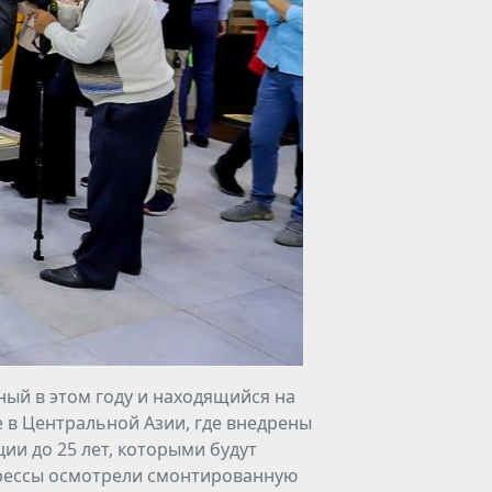
ный в этом году и находящийся на
 в Центральной Азии, где внедрены
ии до 25 лет, которыми будут
прессы осмотрели смонтированную