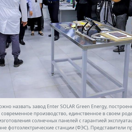
но назвать завод Enter SOLAR Green Energy, построен
о современное производство, единственное в своем роде
готовления солнечных панелей с гарантией эксплуатац
ане фотоэлектрические станции (ФЭС). Представители 