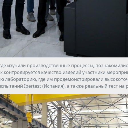
где изучили производственные процессы, познакомилис
ак контролируется качество изделий участники меропри
ую лабораторию, где им продемонстрировали высокоточ
спытаний Ibertest (Испания), а также реальный тест на 