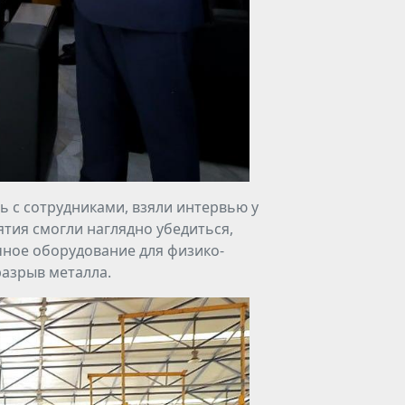
ь с сотрудниками, взяли интервью у
ятия смогли наглядно убедиться,
ное оборудование для физико-
разрыв металла.