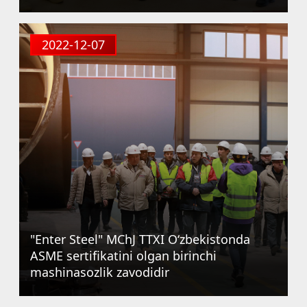
2022-12-07
"Enter Steel" MChJ TTXI O‘zbekistonda
ASME sertifikatini olgan birinchi
mashinasozlik zavodidir