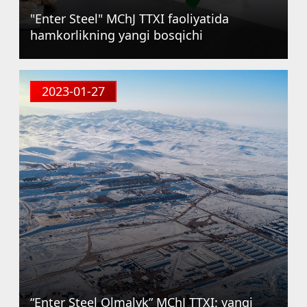
"Enter Steel" MChJ TTXI faoliyatida
hamkorlikning yangi bosqichi
2023-01-27
“Enter Steel Olmalyk” MChJ TTXI: yangi