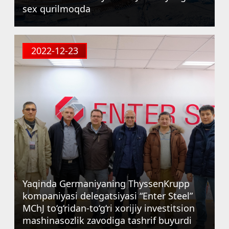
sex qurilmoqda
2022-12-23
Yaqinda Germaniyaning ThyssenKrupp
kompaniyasi delegatsiyasi “Enter Steel”
MChJ to‘g‘ridan-to‘g‘ri xorijiy investitsion
mashinasozlik zavodiga tashrif buyurdi